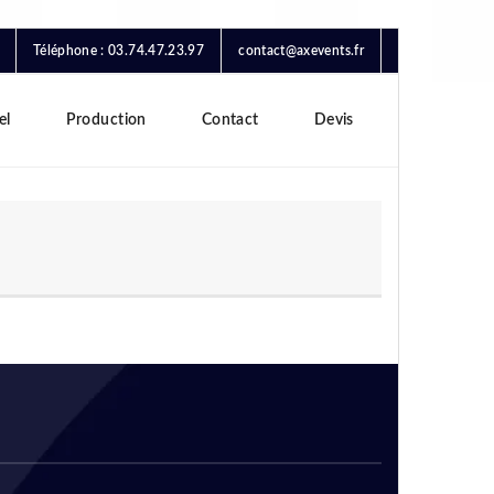
Téléphone : 03.74.47.23.97
contact@axevents.fr
el
Production
Contact
Devis