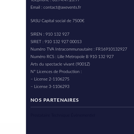
Téléphone : 03.74.47.23.97
Email : contact@axevents.fr
SASU Capital social de 7500€
SIREN : 910 132 927
SIRET : 910 132 927 00013
Numéro TVA Intracommunautaire : FR16910132927
Numéro RCS : Lille Metropole B 910 132 927
Arts du spectacle vivant (9001Z)
N° Licences de Production :
– License 2-1106275
– License 3-1106293
NOS PARTENAIRES
Prestataire Technique Événementiel