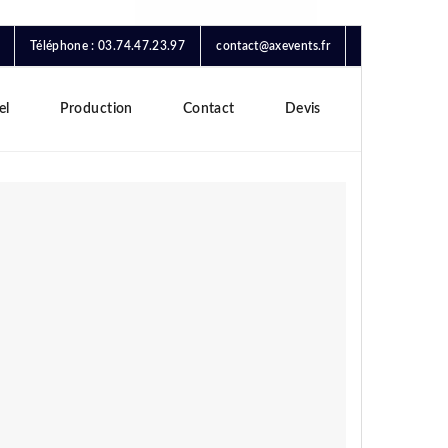
Téléphone : 03.74.47.23.97
contact@axevents.fr
el
Production
Contact
Devis