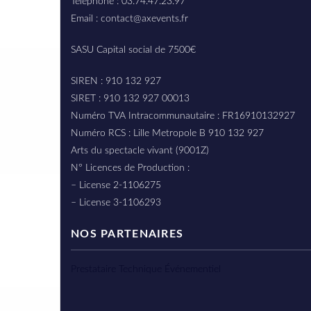
Téléphone : 03.74.47.23.97
Email : contact@axevents.fr
SASU Capital social de 7500€
SIREN : 910 132 927
SIRET : 910 132 927 00013
Numéro TVA Intracommunautaire : FR16910132927
Numéro RCS : Lille Metropole B 910 132 927
Arts du spectacle vivant (9001Z)
N° Licences de Production :
– License 2-1106275
– License 3-1106293
NOS PARTENAIRES
Prestataire Technique Événementiel