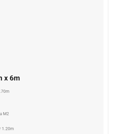
m x 6m
 1.70m
feu M2
ur 1.20m