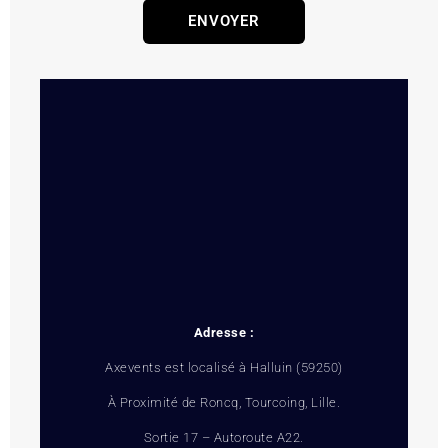
ENVOYER
Adresse :
Axevents est localisé à Halluin (59250)
À Proximité de Roncq, Tourcoing, Lille.
Sortie 17 – Autoroute A22.