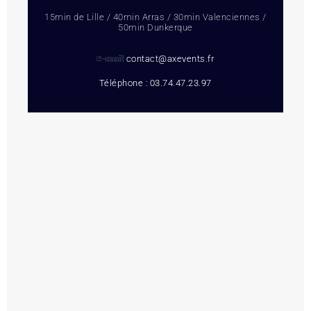
15min de Lille / 40min Arras / 30min Valenciennes /
50min Dunkerque
E-mail
contact@axevents.fr
Téléphone : 03.74.47.23.97