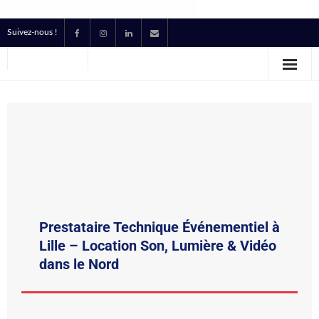
Suivez-nous !
Accueil
Location
Prestataire Technique Événementiel
Production
Contact
Prestataire Technique Événementiel à
Devis
Lille – Location Son, Lumière & Vidéo
dans le Nord