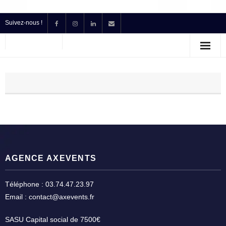
Suivez-nous !
Accueil
Location
Prestataire Technique Événementiel
Production
Contact
AGENCE AXEVENTS
Devis
Téléphone : 03.74.47.23.97
Email : contact@axevents.fr
SASU Capital social de 7500€