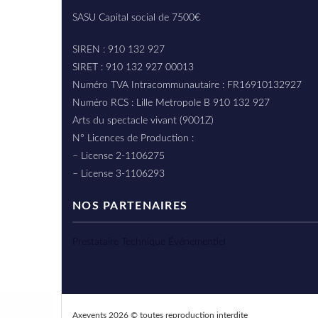
SASU Capital social de 7500€
SIREN : 910 132 927
SIRET : 910 132 927 00013
Numéro TVA Intracommunautaire : FR16910132927
Numéro RCS : Lille Metropole B 910 132 927
Arts du spectacle vivant (9001Z)
N° Licences de Production :
– License 2-1106275
– License 3-1106293
NOS PARTENAIRES
Prestataire Technique Événementiel
Axevents 2026 © toutes reproduction interdite