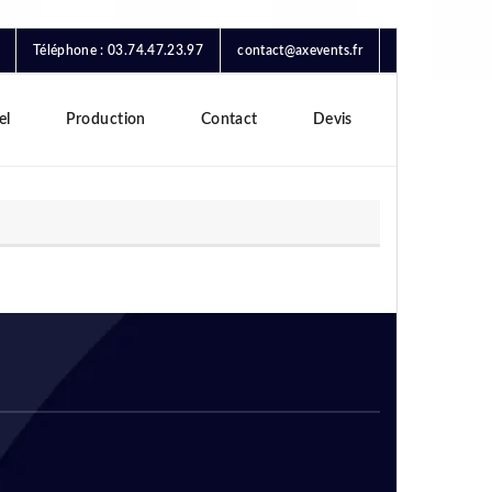
Téléphone : 03.74.47.23.97
contact@axevents.fr
el
Production
Contact
Devis