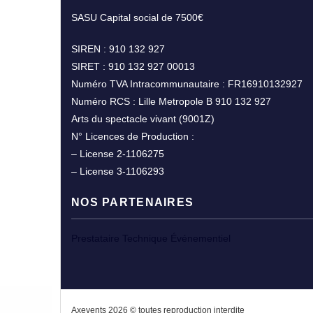
SASU Capital social de 7500€
SIREN : 910 132 927
SIRET : 910 132 927 00013
Numéro TVA Intracommunautaire : FR16910132927
Numéro RCS : Lille Metropole B 910 132 927
Arts du spectacle vivant (9001Z)
N° Licences de Production :
– License 2-1106275
– License 3-1106293
NOS PARTENAIRES
Prestataire Technique Événementiel
Axevents 2026 © toutes reproduction interdite