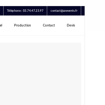
Téléphone : 03.74.47.23.97
contact@axevents.fr
el
Production
Contact
Devis