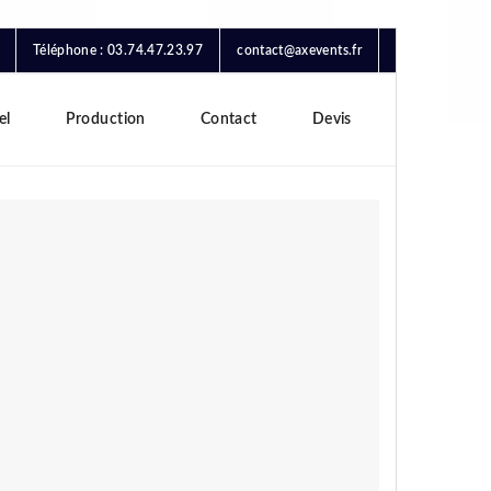
Téléphone : 03.74.47.23.97
contact@axevents.fr
el
Production
Contact
Devis