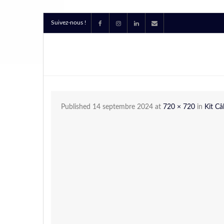
Suivez-nous !
Published
14 septembre 2024
at
720 × 720
in
Kit Câ