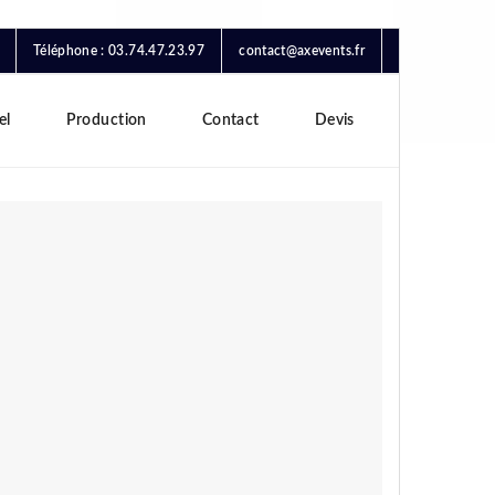
Téléphone : 03.74.47.23.97
contact@axevents.fr
el
Production
Contact
Devis