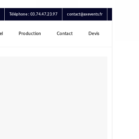
Téléphone : 03.74.47.23.97
contact@axevents.fr
el
Production
Contact
Devis