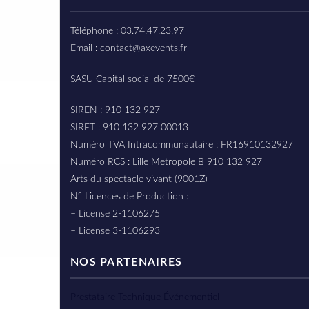
Téléphone : 03.74.47.23.97
Email : contact@axevents.fr
SASU Capital social de 7500€
SIREN : 910 132 927
SIRET : 910 132 927 00013
Numéro TVA Intracommunautaire : FR16910132927
Numéro RCS : Lille Metropole B 910 132 927
Arts du spectacle vivant (9001Z)
N° Licences de Production :
– License 2-1106275
– License 3-1106293
NOS PARTENAIRES
Prestataire Technique Événementiel