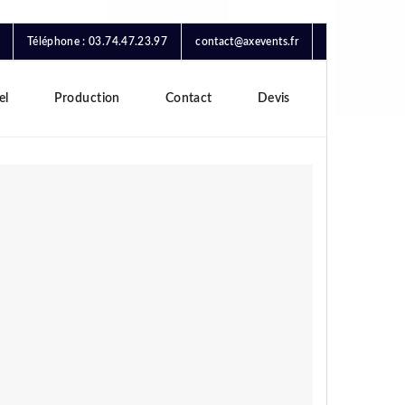
Téléphone : 03.74.47.23.97
contact@axevents.fr
el
Production
Contact
Devis