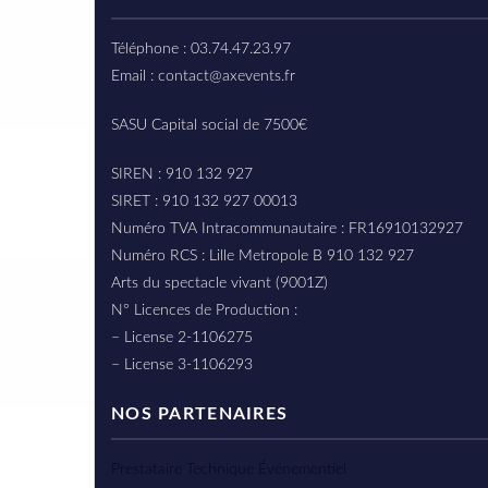
Téléphone : 03.74.47.23.97
Email : contact@axevents.fr
SASU Capital social de 7500€
SIREN : 910 132 927
SIRET : 910 132 927 00013
Numéro TVA Intracommunautaire : FR16910132927
Numéro RCS : Lille Metropole B 910 132 927
Arts du spectacle vivant (9001Z)
N° Licences de Production :
– License 2-1106275
– License 3-1106293
NOS PARTENAIRES
Prestataire Technique Événementiel