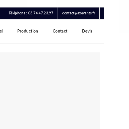
Téléphone : 03.74.47.23.97
contact@axevents.fr
el
Production
Contact
Devis