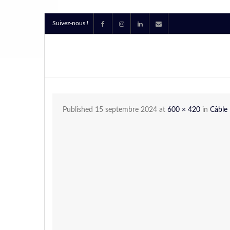
Suivez-nous !
Published
15 septembre 2024
at
600 × 420
in
Câbl