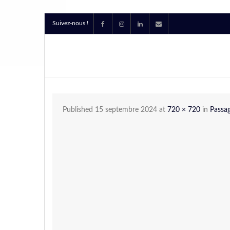
Suivez-nous !
Published
15 septembre 2024
at
720 × 720
in
Passag