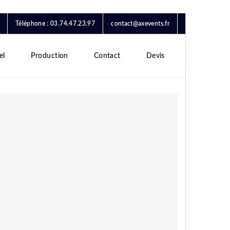
Téléphone : 03.74.47.23.97
contact@axevents.fr
el
Production
Contact
Devis