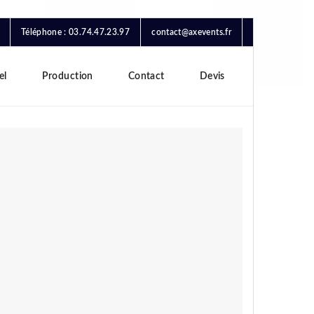
Téléphone : 03.74.47.23.97
contact@axevents.fr
el
Production
Contact
Devis