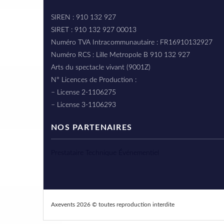
SIREN : 910 132 927
SIRET : 910 132 927 00013
Numéro TVA Intracommunautaire : FR16910132927
Numéro RCS : Lille Metropole B 910 132 927
Arts du spectacle vivant (9001Z)
N° Licences de Production :
– License 2-1106275
– License 3-1106293
NOS PARTENAIRES
Prestataire Technique Événementiel
Axevents 2026 © toutes reproduction interdite