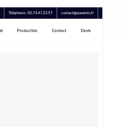
Téléphone : 03.74.47.23.97
contact@axevents.fr
el
Production
Contact
Devis