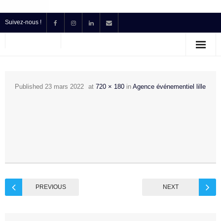
Suivez-nous !
Accueil
Location
Published
23 mars 2022
at
720 × 180
in
Agence événementiel lille
Prestataire Technique Événementiel
Production
Contact
Devis
PREVIOUS
NEXT