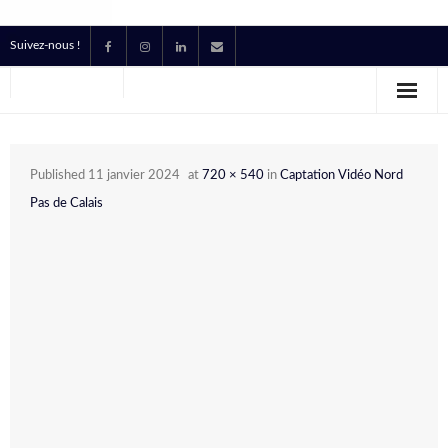
Suivez-nous !
Accueil
Location
Published
11 janvier 2024
at
720 × 540
in
Captation Vidéo Nord
Prestataire Technique Événementiel
Pas de Calais
Production
Contact
Devis