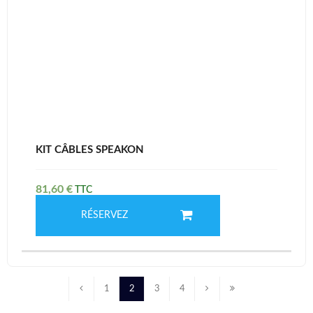
KIT CÂBLES SPEAKON
81,60
€
RÉSERVEZ
1
2
3
4