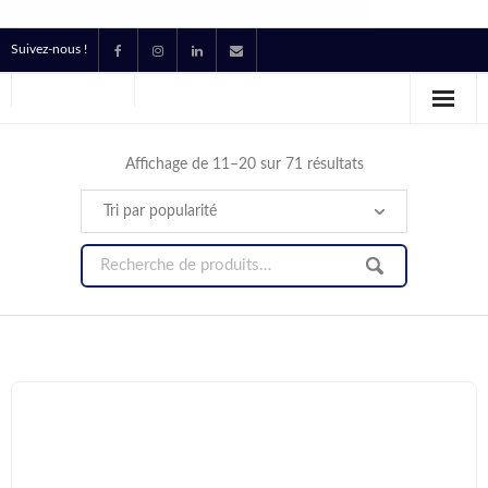
Suivez-nous !
Accueil
Location
Affichage de 11–20 sur 71 résultats
Prestataire Technique Événementiel
Production
Contact
Devis