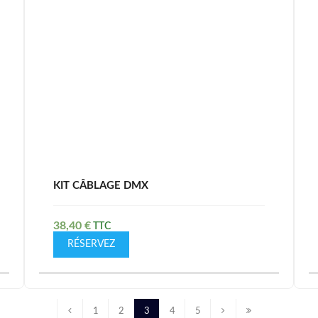
KIT CÂBLAGE DMX
38,40
€
RÉSERVEZ
1
2
3
4
5