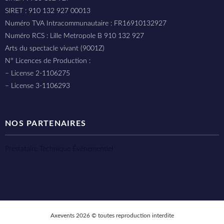
SIRET : 910 132 927 00013
Numéro TVA Intracommunautaire : FR16910132927
Numéro RCS : Lille Metropole B 910 132 927
Arts du spectacle vivant (9001Z)
N° Licences de Production :
– License 2-1106275
– License 3-1106293
NOS PARTENAIRES
Prestataire Technique Événementiel
Axevents 2026 © toutes reproduction interdite