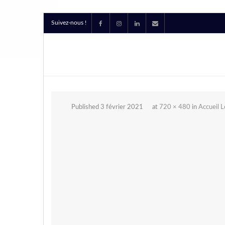
Suivez-nous !
Published
3 février 2021
at
720 × 480
in
Accueil L