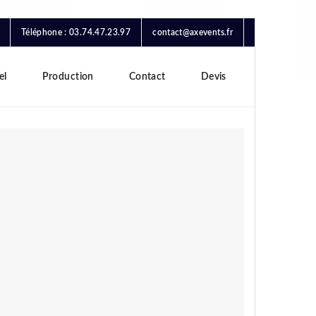
Téléphone : 03.74.47.23.97
contact@axevents.fr
el
Production
Contact
Devis