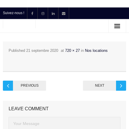
Suivez-nous !
Accueil
Location
Published
21 septembre 2020
at
720 × 27
in
Nos locations
Prestataire Technique Événementiel
Production
Contact
PREVIOUS
NEXT
Devis
LEAVE COMMENT