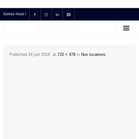
Suivez-nous !
Accueil
Location
Published
24 juin 2018
at
720 × 478
in
Nos locations
Prestataire Technique Événementiel
Production
Contact
Devis