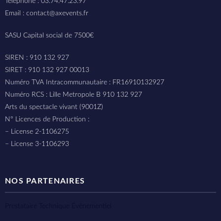
Téléphone : 03.74.47.23.97
Email : contact@axevents.fr
SASU Capital social de 7500€
SIREN : 910 132 927
SIRET : 910 132 927 00013
Numéro TVA Intracommunautaire : FR16910132927
Numéro RCS : Lille Metropole B 910 132 927
Arts du spectacle vivant (9001Z)
N° Licences de Production :
– License 2-1106275
– License 3-1106293
NOS PARTENAIRES
Prestataire Technique Événementiel