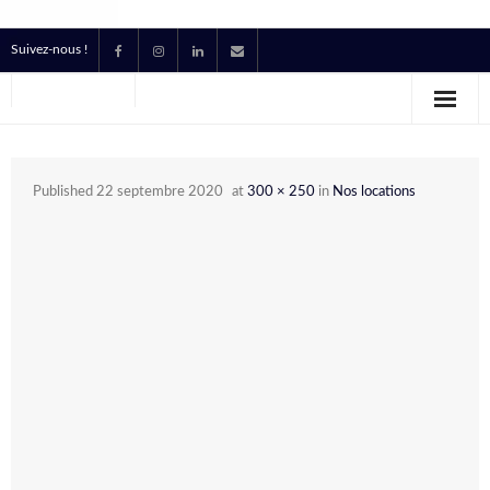
Suivez-nous !
Accueil
Location
Published
22 septembre 2020
at
300 × 250
in
Nos locations
Prestataire Technique Événementiel
Production
Contact
Devis