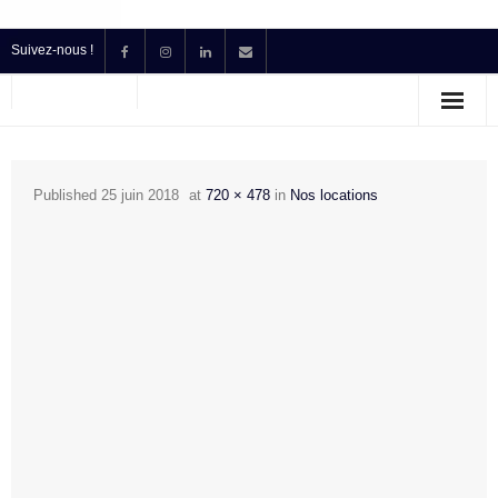
Suivez-nous !
Accueil
Location
Published
25 juin 2018
at
720 × 478
in
Nos locations
Prestataire Technique Événementiel
Production
Contact
Devis