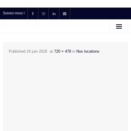
Suivez-nous !
Accueil
Location
Published
24 juin 2018
at
720 × 478
in
Nos locations
Prestataire Technique Événementiel
Production
Contact
Devis