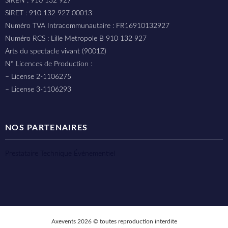
SIREN : 910 132 927
SIRET : 910 132 927 00013
Numéro TVA Intracommunautaire : FR16910132927
Numéro RCS : Lille Metropole B 910 132 927
Arts du spectacle vivant (9001Z)
N° Licences de Production :
– License 2-1106275
– License 3-1106293
NOS PARTENAIRES
Prestataire Technique Événementiel
Axevents 2026 © toutes reproduction interdite