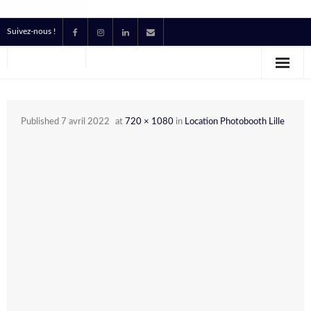
Suivez-nous !
Accueil
Location
Published
7 avril 2022
at
720 × 1080
in
Location Photobooth Lille
Prestataire Technique Événementiel
Production
Contact
Devis