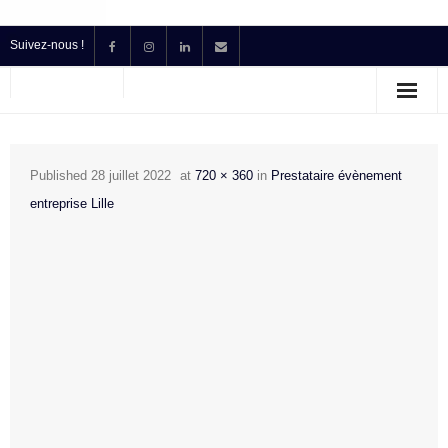
Suivez-nous !
Accueil
Location
Published
28 juillet 2022
at
720 × 360
in
Prestataire évènement
Prestataire Technique Événementiel
entreprise Lille
Production
Contact
Devis