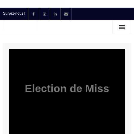
Suivez-nous !
Accueil
Location
Prestataire Technique Événementiel
Production
Contact
Election de Miss
Devis