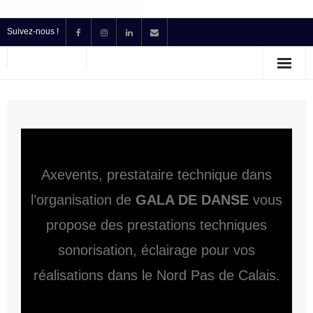
Suivez-nous !
Accueil
Location
Prestataire Technique Événementiel
Production
Axevents, prestataire technique dans
Contact
l’organisation de
GALA DE DANSE
vous
propose des prestations techniques
Devis
sonorisation, éclairage pour vos
réalisations dans le Nord Pas de Calais.