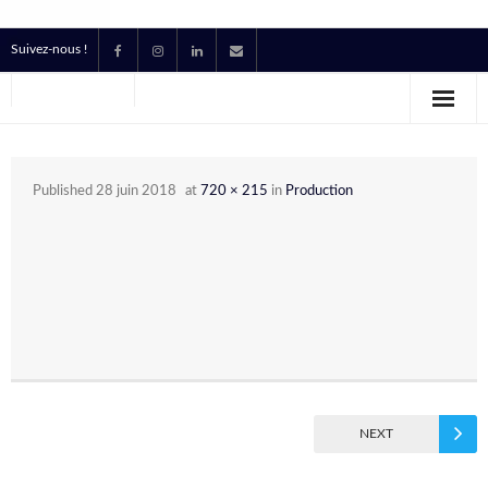
Suivez-nous !
Accueil
Location
Published
28 juin 2018
at
720 × 215
in
Production
Prestataire Technique Événementiel
Production
Contact
Devis
NEXT