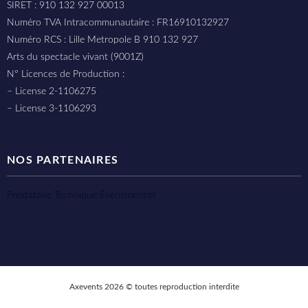
SIRET : 910 132 927 00013
Numéro TVA Intracommunautaire : FR16910132927
Numéro RCS : Lille Metropole B 910 132 927
Arts du spectacle vivant (9001Z)
N° Licences de Production :
– License 2-1106275
– License 3-1106293
NOS PARTENAIRES
Prestataire Technique Événementiel
Axevents 2026 © toutes reproduction interdite