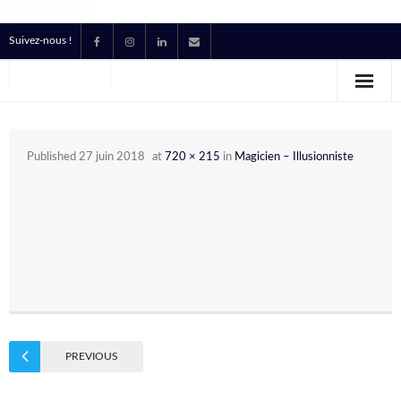
Suivez-nous !
Accueil
Location
Published
27 juin 2018
at
720 × 215
in
Magicien – Illusionniste
Prestataire Technique Événementiel
Production
Contact
Devis
PREVIOUS