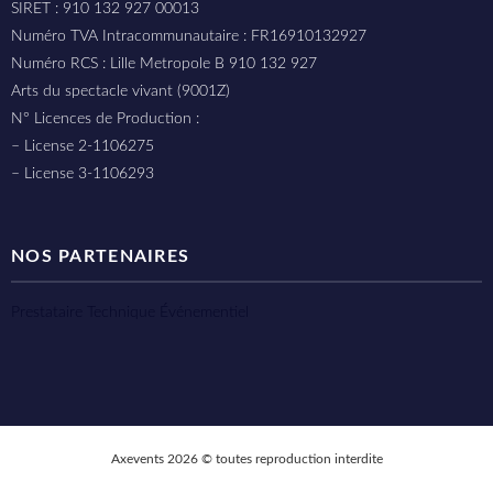
SIRET : 910 132 927 00013
Numéro TVA Intracommunautaire : FR16910132927
Numéro RCS : Lille Metropole B 910 132 927
Arts du spectacle vivant (9001Z)
N° Licences de Production :
– License 2-1106275
– License 3-1106293
NOS PARTENAIRES
Prestataire Technique Événementiel
Axevents 2026 © toutes reproduction interdite