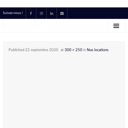
Suivez-nous !
Accueil
Location
Published
22 septembre 2020
at
300 × 250
in
Nos locations
Prestataire Technique Événementiel
Production
Contact
Devis