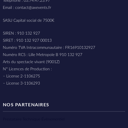
Téléphone : 03.74.47.23.97
Email : contact@axevents.fr
SASU Capital social de 7500€
SIREN : 910 132 927
SIRET : 910 132 927 00013
Numéro TVA Intracommunautaire : FR16910132927
Numéro RCS : Lille Metropole B 910 132 927
Arts du spectacle vivant (9001Z)
N° Licences de Production :
– License 2-1106275
– License 3-1106293
NOS PARTENAIRES
Prestataire Technique Événementiel