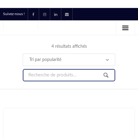
Suivez-nous !
Accueil
Location
4 résultats affichés
Prestataire Technique Événementiel
Production
Contact
Devis