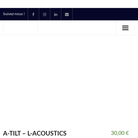
Suivez-nous !
Accueil
Location
Prestataire Technique Événementiel
Production
Contact
Devis
A-TILT – L-ACOUSTICS
30,00
€