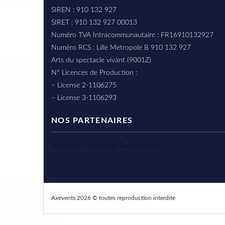
SIREN : 910 132 927
SIRET : 910 132 927 00013
Numéro TVA Intracommunautaire : FR16910132927
Numéro RCS : Lille Metropole B 910 132 927
Arts du spectacle vivant (9001Z)
N° Licences de Production :
– License 2-1106275
– License 3-1106293
NOS PARTENAIRES
Prestataire Technique Événementiel
Axevents 2026 © toutes reproduction interdite