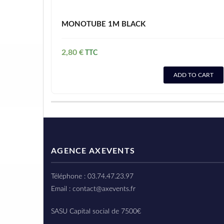
MONOTUBE 1M BLACK
2,80
€
ADD TO CART
AGENCE AXEVENTS
Téléphone : 03.74.47.23.97
Email : contact@axevents.fr
SASU Capital social de 7500€