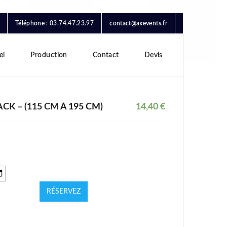
Téléphone : 03.74.47.23.97
contact@axevents.fr
el
Production
Contact
Devis
CK – (115 CM À 195 CM)
14,40
€
RÉSERVEZ