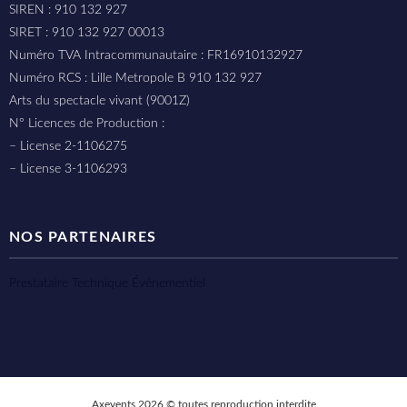
SIREN : 910 132 927
SIRET : 910 132 927 00013
Numéro TVA Intracommunautaire : FR16910132927
Numéro RCS : Lille Metropole B 910 132 927
Arts du spectacle vivant (9001Z)
N° Licences de Production :
– License 2-1106275
– License 3-1106293
NOS PARTENAIRES
Prestataire Technique Événementiel
Axevents 2026 © toutes reproduction interdite