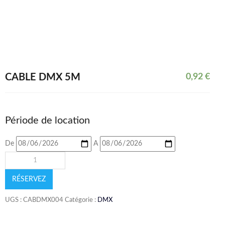
CÂBLE DMX 5M
0,92
€
Période de location
De
A
RÉSERVEZ
UGS :
CABDMX004
Catégorie :
DMX