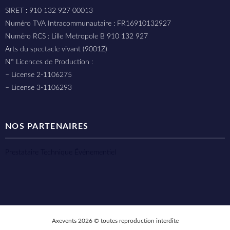
SIRET : 910 132 927 00013
Numéro TVA Intracommunautaire : FR16910132927
Numéro RCS : Lille Metropole B 910 132 927
Arts du spectacle vivant (9001Z)
N° Licences de Production :
– License 2-1106275
– License 3-1106293
NOS PARTENAIRES
Prestataire Technique Événementiel
Axevents 2026 © toutes reproduction interdite