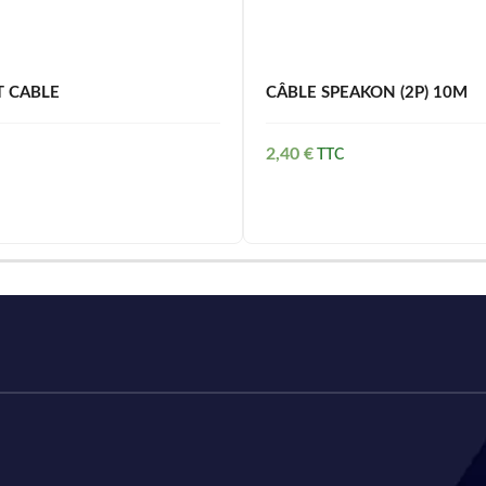
T CABLE
CÂBLE SPEAKON (2P) 10M
2,40
€