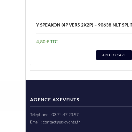
Y SPEAKON (4P VERS 2X2P) – 90638 NLT SPLI
4,80
€
ADD TO CART
AGENCE AXEVENTS
Téléphone : 03.74.47.23.97
Email : contact@axevents.fr