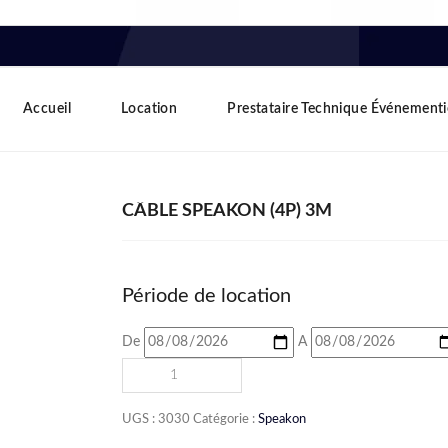
Accueil
Location
Prestataire Technique Événementi
CÂBLE SPEAKON (4P) 3M
Période de location
De
A
UGS :
3030
Catégorie :
Speakon