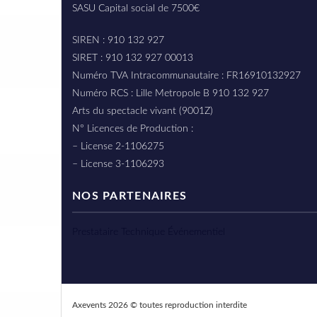
SASU Capital social de 7500€
SIREN : 910 132 927
SIRET : 910 132 927 00013
Numéro TVA Intracommunautaire : FR16910132927
Numéro RCS : Lille Metropole B 910 132 927
Arts du spectacle vivant (9001Z)
N° Licences de Production :
– License 2-1106275
– License 3-1106293
NOS PARTENAIRES
Prestataire Technique Événementiel
Axevents 2026 © toutes reproduction interdite