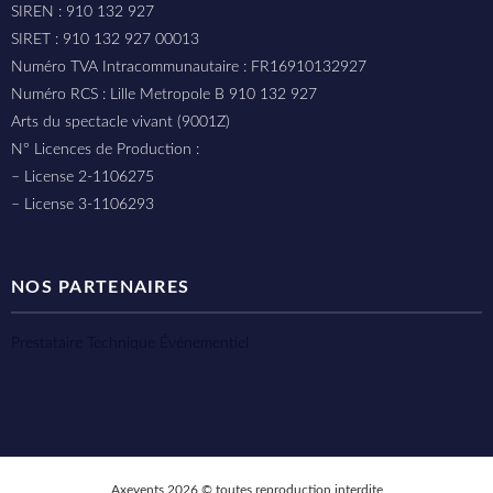
SIREN : 910 132 927
SIRET : 910 132 927 00013
Numéro TVA Intracommunautaire : FR16910132927
Numéro RCS : Lille Metropole B 910 132 927
Arts du spectacle vivant (9001Z)
N° Licences de Production :
– License 2-1106275
– License 3-1106293
NOS PARTENAIRES
Prestataire Technique Événementiel
Axevents 2026 © toutes reproduction interdite