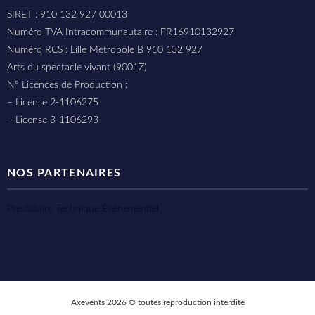
SIRET : 910 132 927 00013
Numéro TVA Intracommunautaire : FR16910132927
Numéro RCS : Lille Metropole B 910 132 927
Arts du spectacle vivant (9001Z)
N° Licences de Production :
– License 2-1106275
– License 3-1106293
NOS PARTENAIRES
Prestataire Technique Événementiel
Axevents 2026 © toutes reproduction interdite