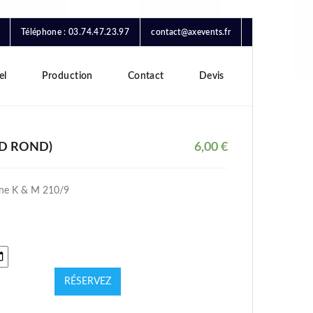
Téléphone : 03.74.47.23.97
contact@axevents.fr
el
Production
Contact
Devis
ED ROND)
6,00
€
hone K & M 210/9
RÉSERVEZ