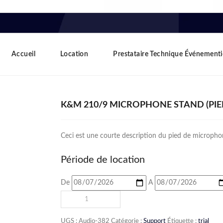
Accueil
Location
Prestataire Technique Événementi
K&M 210/9 MICROPHONE STAND (PI
Ceci est une courte description du pied de microp
Période de location
De
A
UGS :
Audio-382
Catégorie :
Support
Étiquette :
trial