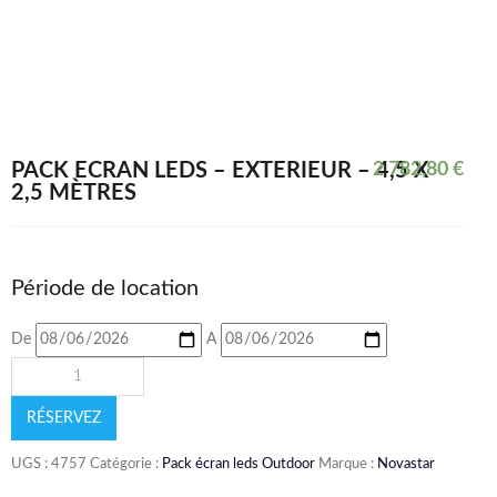
PACK ÉCRAN LEDS – EXTÉRIEUR – 4,5 X
2 782,80
€
2,5 MÈTRES
Période de location
De
A
RÉSERVEZ
UGS :
4757
Catégorie :
Pack écran leds Outdoor
Marque :
Novastar