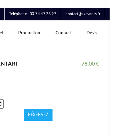
Téléphone : 03.74.47.23.97
contact@axevents.fr
el
Production
Contact
Devis
ANTARI
78,00
€
RÉSERVEZ