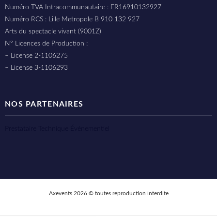
Numéro TVA Intracommunautaire : FR16910132927
Numéro RCS : Lille Metropole B 910 132 927
Arts du spectacle vivant (9001Z)
N° Licences de Production :
– License 2-1106275
– License 3-1106293
NOS PARTENAIRES
Prestataire Technique Événementiel
Axevents 2026 © toutes reproduction interdite