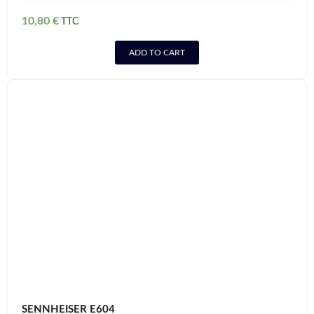
10,80
€
ADD TO CART
SENNHEISER E604