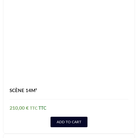
SCÈNE 14M²
210,00
€
TTC
ADD TO CART