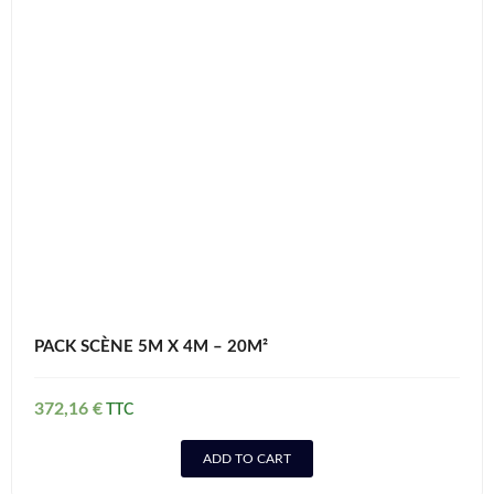
PACK SCÈNE 5M X 4M – 20M²
372,16
€
ADD TO CART