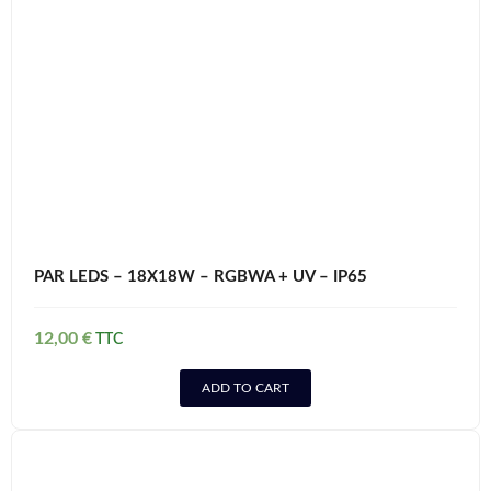
PAR LEDS – 18X18W – RGBWA + UV – IP65
12,00
€
ADD TO CART