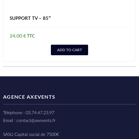
SUPPORT TV – 85″
24,00
€
ADD TO CART
AGENCE AXEVENTS
Téléphone : 03.74.47.23.97
Email : contact@axevents.fr
SASU Capital social de 7500€