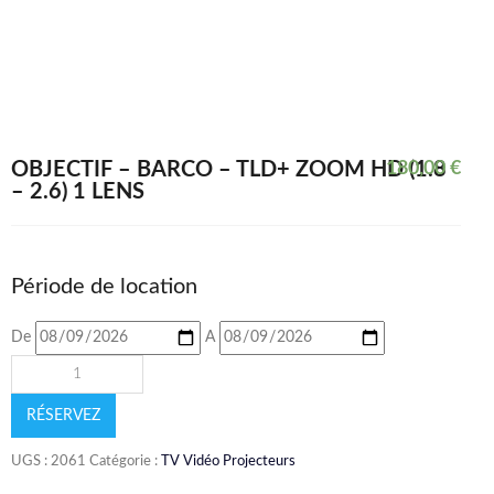
OBJECTIF – BARCO – TLD+ ZOOM HD (1.8
180,00
€
– 2.6) 1 LENS
Période de location
De
A
RÉSERVEZ
UGS :
2061
Catégorie :
TV Vidéo Projecteurs