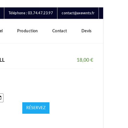
Téléphone : 03.74.47.23.97
contact@axevents.fr
el
Production
Contact
Devis
LL
18,00
€
RÉSERVEZ