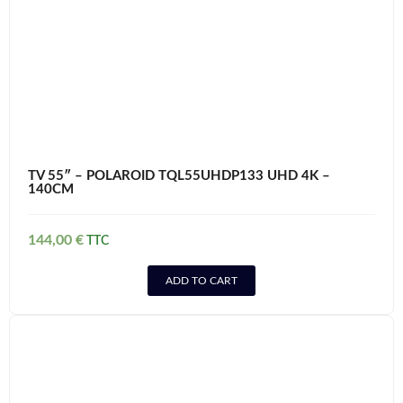
TV 55″ – POLAROID TQL55UHDP133 UHD 4K –
140CM
144,00
€
ADD TO CART